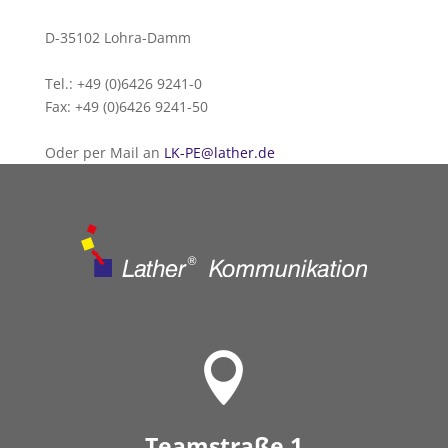
D-35102 Lohra-Damm
Tel.: +49 (0)6426 9241-0
Fax: +49 (0)6426 9241-50
Oder per Mail an
LK-PE@lather.de

Teamstraße 1