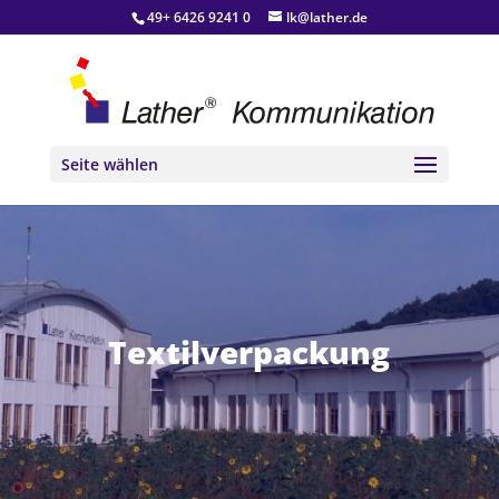
49+ 6426 9241 0
lk@lather.de
Seite wählen
Textilverpackung