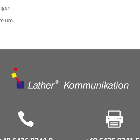
ungen
te um.

