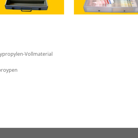
propylen-Vollmaterial
n
yproypen